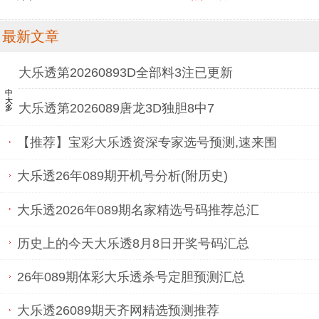
最新文章
大乐透第20260893D全部料3注已更新
中大多
大乐透第2026089唐龙3D独胆8中7
【推荐】宝彩大乐透资深专家选号预测,速来围
观！！！
大乐透26年089期开机号分析(附历史)
大乐透2026年089期名家精选号码推荐总汇
历史上的今天大乐透8月8日开奖号码汇总
26年089期体彩大乐透杀号定胆预测汇总
大乐透26089期天齐网精选预测推荐