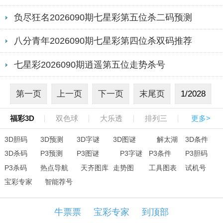
负尽狂名2026090期七星彩第五位杀二码预测
八分青年2026090期七星彩第四位杀双码推荐
七星彩2026090期逍遥第五位走势杀号
第一页
上一页
下一页
末尾页
1/2028
福彩3D
双色球
大乐透
排列三
更多>
3D胆码
3D预测
3D字谜
3D图谜
解太湖
3D条件
3D杀码
P3预测
P3图谜
P3字谜
P3条件
P3胆码
P3杀码
热点导航
天齐图库
走势图
工具图表
试机号
宝彩专家
智能荐号
牛票票
宝彩专家
到顶部