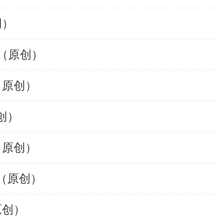
创）
齐（原创）
（原创）
创）
（原创）
持（原创）
原创）