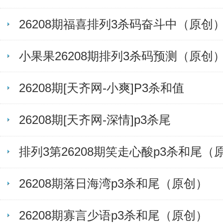
26208期福喜排列3杀码奋斗中（原创
小果果26208期排列3杀码预测（原创
26208期[天齐网-小爽]P3杀和值
26208期[天齐网-深情]p3杀尾
排列3第26208期笑走心酸p3杀和尾（
26208期落日海湾p3杀和尾（原创）
26208期寡言少语p3杀和尾（原创）