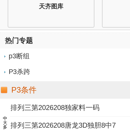
天齐图库
热门专题
p3断组
P3杀跨
P3条件
排列三第2026208独家料一码
中大多
排列三第2026208唐龙3D独胆8中7