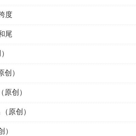
跨度
和尾
创）
原创）
测（原创）
出（原创）
创）