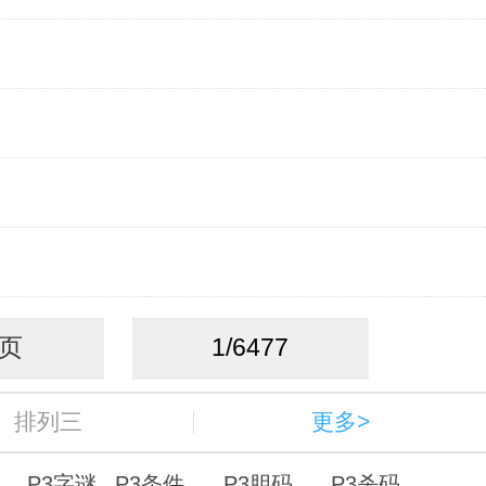
页
1/6477
排列三
更多>
P3字谜
P3条件
P3胆码
P3杀码