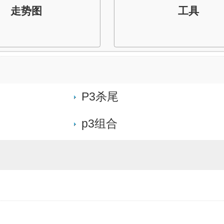
走势图
工具
P3杀尾
p3组合