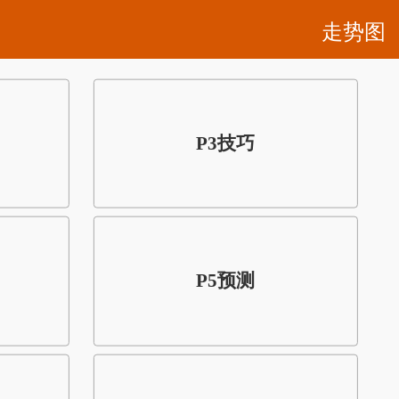
走势图
P3技巧
P5预测