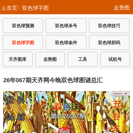
走势图
首页〉
双色球字图
双色球预测
双色球杀号
双色球技巧
双色球字图
双色球条件
双色球胆码
天齐图库
走势图
工具
试机号
26年067期天齐网今晚双色球图谜总汇