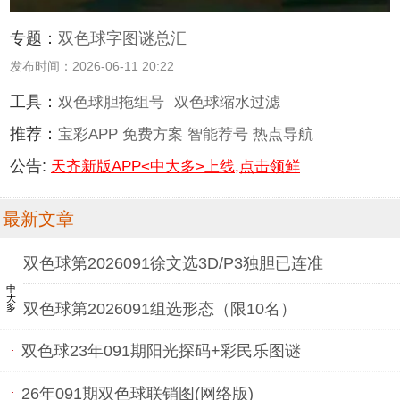
专题：
双色球字图谜总汇
发布时间：2026-06-11 20:22
工具：
双色球胆拖组号
双色球缩水过滤
推荐：
宝彩APP
免费方案
智能荐号
热点导航
公告:
天齐新版APP<中大多>上线,点击领鲜
最新文章
双色球第2026091徐文选3D/P3独胆已连准
中大多
双色球第2026091组选形态（限10名）
双色球23年091期阳光探码+彩民乐图谜
26年091期双色球联销图(网络版)