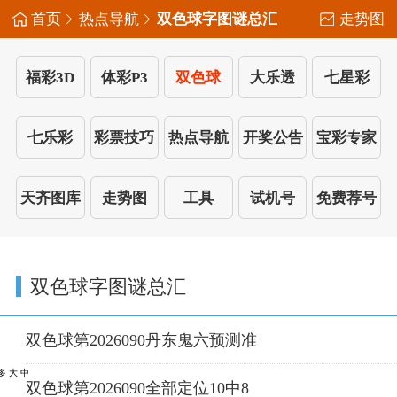
首页
热点导航
双色球字图谜总汇
走势图
福彩3D
体彩P3
双色球
大乐透
七星彩
七乐彩
彩票技巧
热点导航
开奖公告
宝彩专家
天齐图库
走势图
工具
试机号
免费荐号
双色球字图谜总汇
双色球第2026090丹东鬼六预测准
中大多
双色球第2026090全部定位10中8