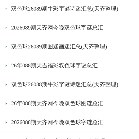
双色球26089期牛彩字谜诗迷汇总(天齐整理)
2026089期天齐网今晚双色球字谜总汇
双色球26089期图迷画迷汇总(天齐整理)
26年088期天吉福彩双色球字谜总汇
双色球26088期牛彩字谜诗迷汇总(天齐整理)
26年088期天齐网今晚双色球图谜总汇
2026088期天齐网今晚双色球字谜总汇