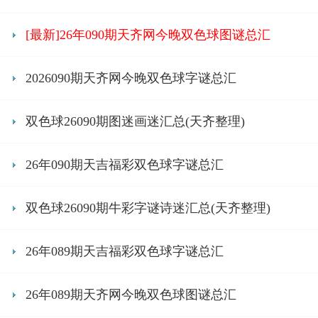
[最新]26年090期天齐网今晚双色球图谜总汇
2026090期天齐网今晚双色球字谜总汇
双色球26090期图迷画迷汇总(天齐整理)
26年090期天吉福彩双色球字谜总汇
双色球26090期牛彩字谜诗迷汇总(天齐整理)
26年089期天吉福彩双色球字谜总汇
26年089期天齐网今晚双色球图谜总汇