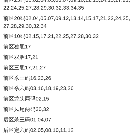
22,24,25,27,28,29,30,32,33,34,35
前区20码02,04,05,07,09,12,13,14,15,17,21,22,24,25,
27,28,29,30,32,34
前区10码02,15,17,21,22,25,27,28,30,32
前区独胆17
前区双胆17,21
前区三胆17,21,27
前区杀三码16,23,26
前区杀六码03,16,18,19,23,26
前区龙头两码02,15
前区凤尾两码30,32
后区杀三码01,04,07
后区定六码02,05,08,10,11,12