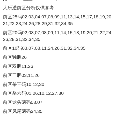
大乐透前区分析仅供参考
前区25码02,03,04,07,08,09,11,13,14,15,17,18,19,20,
21,22,23,24,26,28,29,31,32,34,35
前区20码02,03,07,08,09,11,14,15,18,19,20,21,22,24,
26,28,31,32,34,35
前区10码03,07,08,11,24,26,31,32,34,35
前区独胆26
前区双胆11,26
前区三胆03,11,26
前区杀三码10,12,30
前区杀六码01,06,10,12,27,30
前区龙头两码03,07
前区凤尾两码34,35