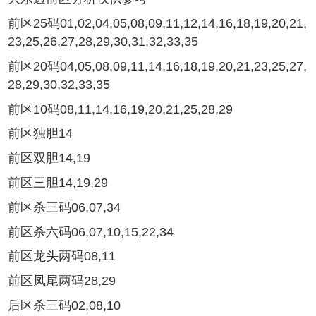
前区25码01,02,04,05,08,09,11,12,14,16,18,19,20,21,
23,25,26,27,28,29,30,31,32,33,35
前区20码04,05,08,09,11,14,16,18,19,20,21,23,25,27,
28,29,30,32,33,35
前区10码08,11,14,16,19,20,21,25,28,29
前区独胆14
前区双胆14,19
前区三胆14,19,29
前区杀三码06,07,34
前区杀六码06,07,10,15,22,34
前区龙头两码08,11
前区凤尾两码28,29
后区杀三码02,08,10