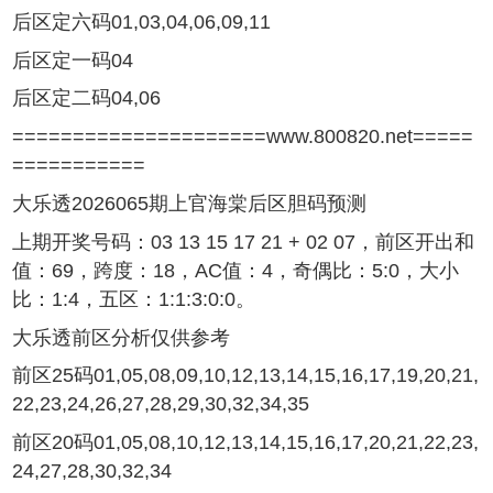
后区定六码01,03,04,06,09,11
后区定一码04
后区定二码04,06
=====================www.800820.net=====
===========
大乐透2026065期上官海棠后区胆码预测
上期开奖号码：03 13 15 17 21 + 02 07，前区开出和
值：69，跨度：18，AC值：4，奇偶比：5:0，大小
比：1:4，五区：1:1:3:0:0。
大乐透前区分析仅供参考
前区25码01,05,08,09,10,12,13,14,15,16,17,19,20,21,
22,23,24,26,27,28,29,30,32,34,35
前区20码01,05,08,10,12,13,14,15,16,17,20,21,22,23,
24,27,28,30,32,34