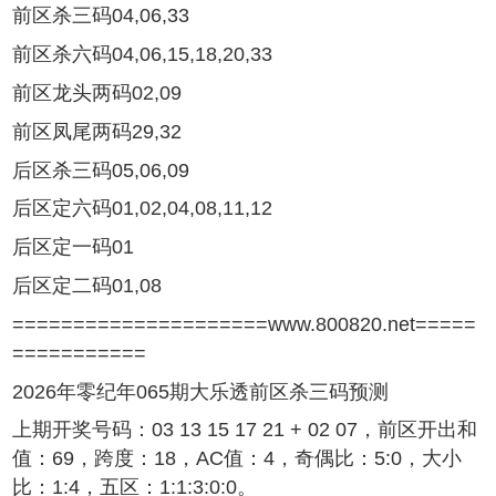
前区杀三码04,06,33
前区杀六码04,06,15,18,20,33
前区龙头两码02,09
前区凤尾两码29,32
后区杀三码05,06,09
后区定六码01,02,04,08,11,12
后区定一码01
后区定二码01,08
=====================www.800820.net=====
===========
2026年零纪年065期大乐透前区杀三码预测
上期开奖号码：03 13 15 17 21 + 02 07，前区开出和
值：69，跨度：18，AC值：4，奇偶比：5:0，大小
比：1:4，五区：1:1:3:0:0。