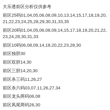
大乐透前区分析仅供参考
前区25码01,04,05,06,08,09,10,13,14,15,17,18,19,20,
21,22,23,24,25,28,29,30,31,33,35
前区20码01,04,05,06,08,09,14,15,17,18,19,20,21,22,
23,24,28,30,31,33
前区10码06,08,09,14,18,20,22,23,28,30
前区独胆30
前区双胆14,30
前区三胆14,20,30
前区杀三码11,26,27
前区杀六码03,07,11,26,27,34
前区龙头两码06,08
前区凤尾两码28,30