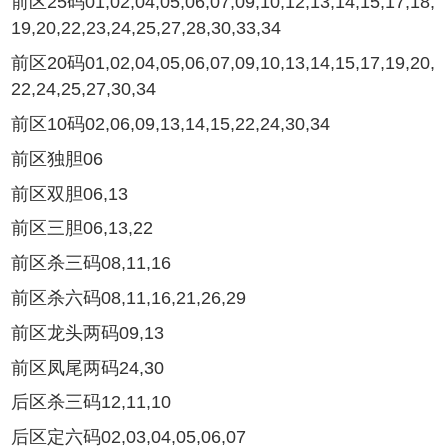
前区25码01,02,04,05,06,07,09,10,12,13,14,15,17,18,
19,20,22,23,24,25,27,28,30,33,34
前区20码01,02,04,05,06,07,09,10,13,14,15,17,19,20,
22,24,25,27,30,34
前区10码02,06,09,13,14,15,22,24,30,34
前区独胆06
前区双胆06,13
前区三胆06,13,22
前区杀三码08,11,16
前区杀六码08,11,16,21,26,29
前区龙头两码09,13
前区凤尾两码24,30
后区杀三码12,11,10
后区定六码02,03,04,05,06,07