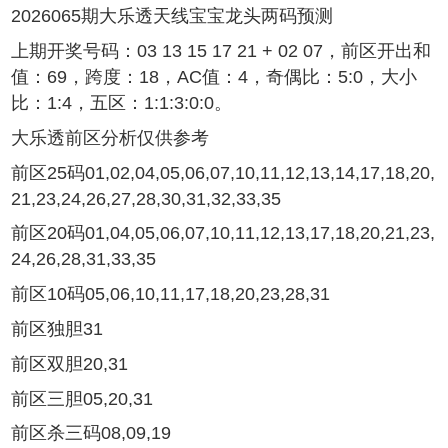
2026065期大乐透天线宝宝龙头两码预测
上期开奖号码：03 13 15 17 21 + 02 07，前区开出和
值：69，跨度：18，AC值：4，奇偶比：5:0，大小
比：1:4，五区：1:1:3:0:0。
大乐透前区分析仅供参考
前区25码01,02,04,05,06,07,10,11,12,13,14,17,18,20,
21,23,24,26,27,28,30,31,32,33,35
前区20码01,04,05,06,07,10,11,12,13,17,18,20,21,23,
24,26,28,31,33,35
前区10码05,06,10,11,17,18,20,23,28,31
前区独胆31
前区双胆20,31
前区三胆05,20,31
前区杀三码08,09,19