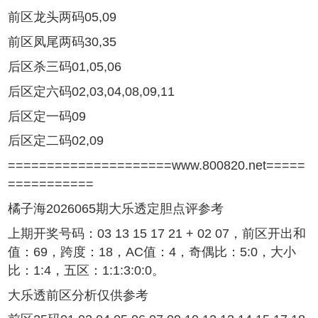
前区龙头两码05,09
前区凤尾两码30,35
后区杀三码01,05,06
后区定六码02,03,04,08,09,11
后区定一码09
后区定二码02,09
=====================www.800820.net=====
===========
橘子海2026065期大乐透定胆点评参考
上期开奖号码：03 13 15 17 21 + 02 07，前区开出和
值：69，跨度：18，AC值：4，奇偶比：5:0，大小
比：1:4，五区：1:1:3:0:0。
大乐透前区分析仅供参考