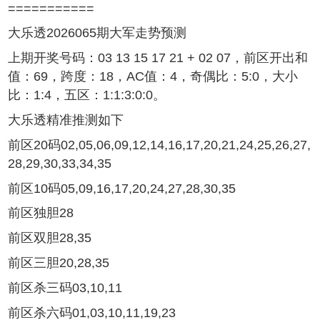
===========
大乐透2026065期大军走势预测
上期开奖号码：03 13 15 17 21 + 02 07，前区开出和
值：69，跨度：18，AC值：4，奇偶比：5:0，大小
比：1:4，五区：1:1:3:0:0。
大乐透精准推测如下
前区20码02,05,06,09,12,14,16,17,20,21,24,25,26,27,
28,29,30,33,34,35
前区10码05,09,16,17,20,24,27,28,30,35
前区独胆28
前区双胆28,35
前区三胆20,28,35
前区杀三码03,10,11
前区杀六码01,03,10,11,19,23