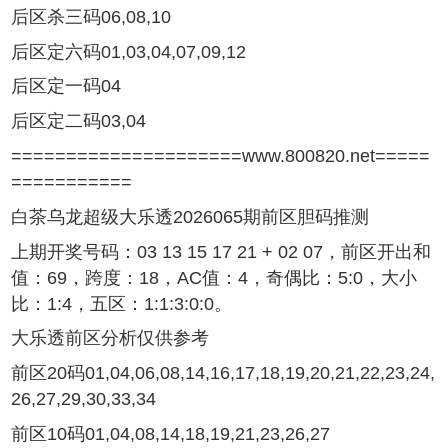
后区杀三码06,08,10
后区定六码01,03,04,07,09,12
后区定一码04
后区定二码03,04
=====================www.800820.net=====
===========
白茶乌龙超级大乐透2026065期前区胆码推测
上期开奖号码：03 13 15 17 21 + 02 07，前区开出和
值：69，跨度：18，AC值：4，奇偶比：5:0，大小
比：1:4，五区：1:1:3:0:0。
大乐透前区分析仅供参考
前区20码01,04,06,08,14,16,17,18,19,20,21,22,23,24,
26,27,29,30,33,34
前区10码01,04,08,14,18,19,21,23,26,27