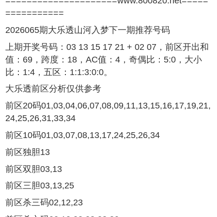
=====================www.800820.net=====
===========
2026065期大乐透山河入梦下一期推荐号码
上期开奖号码：03 13 15 17 21 + 02 07，前区开出和
值：69，跨度：18，AC值：4，奇偶比：5:0，大小
比：1:4，五区：1:1:3:0:0。
大乐透前区分析仅供参考
前区20码01,03,04,06,07,08,09,11,13,15,16,17,19,21,
24,25,26,31,33,34
前区10码01,03,07,08,13,17,24,25,26,34
前区独胆13
前区双胆03,13
前区三胆03,13,25
前区杀三码02,12,23