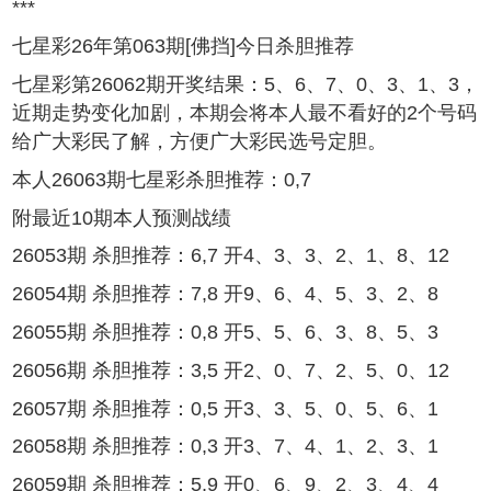
***
七星彩26年第063期[佛挡]今日杀胆推荐
七星彩第26062期开奖结果：5、6、7、0、3、1、3，
近期走势变化加剧，本期会将本人最不看好的2个号码
给广大彩民了解，方便广大彩民选号定胆。
本人26063期七星彩杀胆推荐：0,7
附最近10期本人预测战绩
26053期 杀胆推荐：6,7 开4、3、3、2、1、8、12
26054期 杀胆推荐：7,8 开9、6、4、5、3、2、8
26055期 杀胆推荐：0,8 开5、5、6、3、8、5、3
26056期 杀胆推荐：3,5 开2、0、7、2、5、0、12
26057期 杀胆推荐：0,5 开3、3、5、0、5、6、1
26058期 杀胆推荐：0,3 开3、7、4、1、2、3、1
26059期 杀胆推荐：5,9 开0、6、9、2、3、4、4