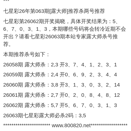
***
七星彩26年第063期[露大师]推荐杀两号推荐
七星彩第26062期开奖揭晓，具体开奖结果为：5、
6、7、0、3、1、3，本期哪些号码将会转冷近期不会
开出？请看七星彩26063期本站专家露大师杀号推
荐。
本期推荐杀号如下：
26058期 露大师杀：2,3 开3、7、4、1、2、3、1
26059期 露大师杀：2,4 开0、6、9、2、3、4、4
26060期 露大师杀：3,8 开3、1、3、0、3、2、14
26061期 露大师杀：2,7 开0、2、0、8、4、8、12
26062期 露大师杀：5,7 开5、6、7、0、3、1、3
26063期七星彩露大师必杀2码：3,5
*********************** www.800820.net******************