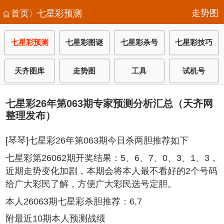
走势图
首页〉
七星彩预测
七星彩预测
七星彩图谜
七星彩杀号
七星彩技巧
天齐图库
走势图
工具
试机号
七星彩26年第063期专家预测分析汇总（天齐网
整理发布）
[琴琴]七星彩26年第063期今日杀两胆推荐如下
七星彩第26062期开奖结果：5、6、7、0、3、1、3，
近期走势变化加剧，本期会将本人最不看好的2个号码
给广大彩民了解，方便广大彩民选号定胆。
本人26063期七星彩杀胆推荐：6,7
附最近10期本人预测战绩