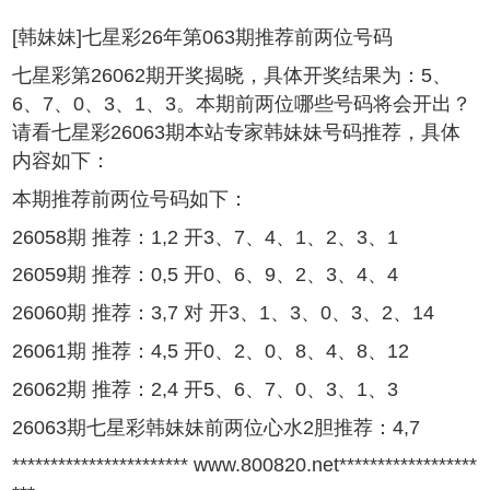
[韩妹妹]七星彩26年第063期推荐前两位号码
七星彩第26062期开奖揭晓，具体开奖结果为：5、
6、7、0、3、1、3。本期前两位哪些号码将会开出？
请看七星彩26063期本站专家韩妹妹号码推荐，具体
内容如下：
本期推荐前两位号码如下：
26058期 推荐：1,2 开3、7、4、1、2、3、1
26059期 推荐：0,5 开0、6、9、2、3、4、4
26060期 推荐：3,7 对 开3、1、3、0、3、2、14
26061期 推荐：4,5 开0、2、0、8、4、8、12
26062期 推荐：2,4 开5、6、7、0、3、1、3
26063期七星彩韩妹妹前两位心水2胆推荐：4,7
*********************** www.800820.net******************