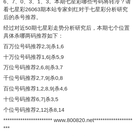
6、7、0、3、1、3。本期七星彩哪些号码将转冷？请
看七星彩26063期本站专家剑红对于七星彩分析研究
后的杀号推荐。
经过对近50期七星彩走势分析研究后，本期七个位置
具体杀哪两码推荐如下：
百万位号码推荐2,3|杀1,6
十万位号码推荐1,6|杀5,9
万位号码推荐2,6,8|杀3,7
千位号码推荐2,7,9|杀0,8
百位号码推荐1,2,8,9|杀4,6
十位号码推荐6,7|杀3,5
个位号码推荐2,12|杀8,14
*********************** www.800820.net******************
***