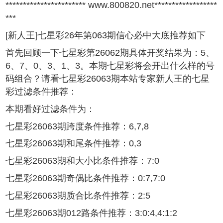
*********************** www.800820.net******************
***
[新人王]七星彩26年第063期信心必中大底推荐如下
首先回顾一下七星彩第26062期具体开奖结果为：5、
6、7、0、3、1、3。本期七星彩将会开出什么样的号
码组合？请看七星彩26063期本站专家新人王的七星
彩过滤条件推荐：
本期看好过滤条件为：
七星彩26063期跨度条件推荐：6,7,8
七星彩26063期和尾条件推荐：0,3
七星彩26063期和大小比条件推荐：7:0
七星彩26063期奇偶比条件推荐：0:7,7:0
七星彩26063期质合比条件推荐：2:5
七星彩26063期012路条件推荐：3:0:4,4:1:2