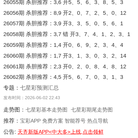
26055期 杀胆推荐：3,6 开5、5、6、3、8、5、3
26056期 杀胆推荐：8,9 开2、0、7、2、5、0、12
26057期 杀胆推荐：3,9 开3、3、5、0、5、6、1
26058期 杀胆推荐：3,7 错 开3、7、4、1、2、3、1
26059期 杀胆推荐：1,4 开0、6、9、2、3、4、4
26060期 杀胆推荐：1,7 开3、1、3、0、3、2、14
26061期 杀胆推荐：2,3 开0、2、0、8、4、8、12
26062期 杀胆推荐：4,5 开5、6、7、0、3、1、3
专题：
七星彩预测汇总
发布时间：2026-06-02 22:43
走势图：
七星彩基本走势图
七星彩期尾走势图
推荐：
宝彩APP
免费方案
智能荐号
热点导航
公告:
天齐新版APP<中大多>上线,点击领鲜