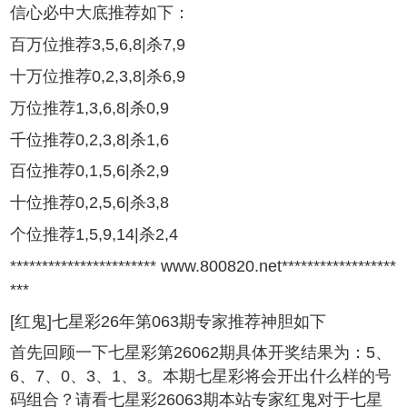
信心必中大底推荐如下：
百万位推荐3,5,6,8|杀7,9
十万位推荐0,2,3,8|杀6,9
万位推荐1,3,6,8|杀0,9
千位推荐0,2,3,8|杀1,6
百位推荐0,1,5,6|杀2,9
十位推荐0,2,5,6|杀3,8
个位推荐1,5,9,14|杀2,4
*********************** www.800820.net******************
***
[红鬼]七星彩26年第063期专家推荐神胆如下
首先回顾一下七星彩第26062期具体开奖结果为：5、
6、7、0、3、1、3。本期七星彩将会开出什么样的号
码组合？请看七星彩26063期本站专家红鬼对于七星