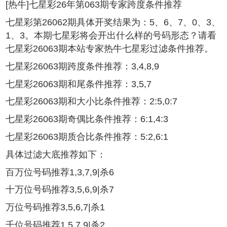
[热牛]七星彩26年第063期专家跨度条件推荐
七星彩第26062期具体开奖结果为：5、6、7、0、3、
1、3。本期七星彩将会开出什么样的号码形态？请看
七星彩26063期本站专家热牛七星彩过滤条件推荐。
七星彩26063期跨度条件推荐：3,4,8,9
七星彩26063期和尾条件推荐：3,5,7
七星彩26063期和大小比条件推荐：2:5,0:7
七星彩26063期奇偶比条件推荐：6:1,4:3
七星彩26063期质合比条件推荐：5:2,6:1
具体过滤大底推荐如下：
百万位号码推荐1,3,7,9|杀6
十万位号码推荐3,5,6,9|杀7
万位号码推荐3,5,6,7|杀1
千位号码推荐1,5,7,9|杀2