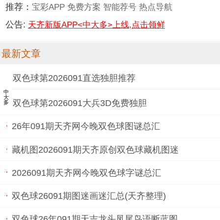
推荐：
宝彩APP
免费方案
智能荐号
热点导航
公告:
天齐新版APP<中大多>上线,点击领鲜
最新文章
双色球第2026091直选独胆推荐
中大多
双色球第2026091大兵3D免费独胆
26年091期天齐网今晚双色球图谜总汇
藏机图2026091期天齐原创双色球藏机图迷
2026091期天齐网今晚双色球字谜总汇
双色球26091期图迷画迷汇总(天齐整理)
双色球26年091期天吉龙头凤尾鸟语断蓝图