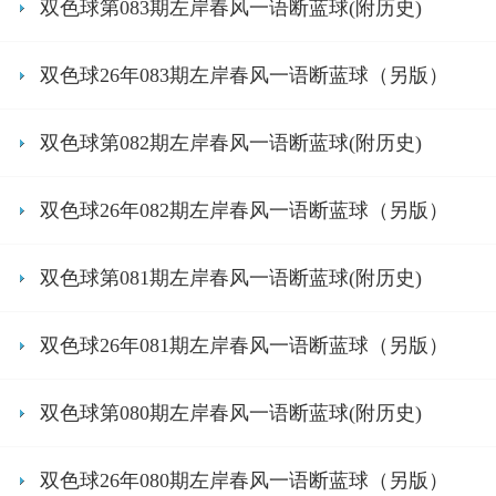
双色球第083期左岸春风一语断蓝球(附历史)
双色球26年083期左岸春风一语断蓝球（另版）
双色球第082期左岸春风一语断蓝球(附历史)
双色球26年082期左岸春风一语断蓝球（另版）
双色球第081期左岸春风一语断蓝球(附历史)
双色球26年081期左岸春风一语断蓝球（另版）
双色球第080期左岸春风一语断蓝球(附历史)
双色球26年080期左岸春风一语断蓝球（另版）