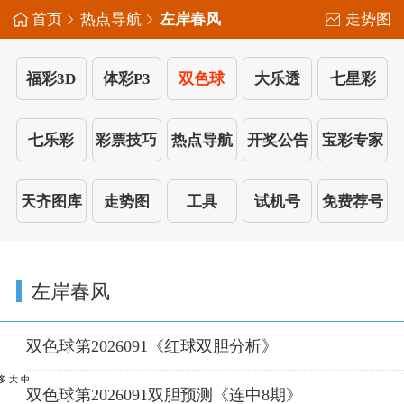
首页
热点导航
左岸春风
走势图
福彩3D
体彩P3
双色球
大乐透
七星彩
七乐彩
彩票技巧
热点导航
开奖公告
宝彩专家
天齐图库
走势图
工具
试机号
免费荐号
左岸春风
双色球第2026091《红球双胆分析》
中大多
双色球第2026091双胆预测《连中8期》