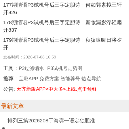
177期情语P3试机号后三字定胆诗：何如郭素拟王轩
开826
178期情语P3试机号后三字定胆诗：新妆漏影浮轻扇
开837
179期情语P3试机号后三字定胆诗：秋猿嗥嗥日将夕
开
发布时间：2026-07-08 16:59
工具：
P3过滤缩水
P3试机号走势图
推荐：
宝彩APP
免费方案
智能荐号
热点导航
公告:
天齐新版APP<中大多>上线,点击领鲜
最新文章
排列三第2026208于海滨一语定独胆准
中大多