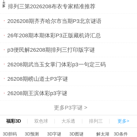
排列三第2026208布衣专家精准推荐
2026208期齐齐哈尔市当期P3北京谜语
26年208期本期体彩P3正版藏机诗汇总
p3便民解26208期排列三打印版字谜
26208期武当玉女掌门体彩p3一句定三码
26208期崂山道士P3字谜
26208期王滨体彩p3字谜
更多P3字谜 >
福彩3D
双色球
大乐透
排列三
更多>
3D胆码
3D预测
3D字谜
3D图谜
解太湖
3D条件