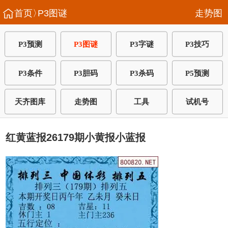
首页〉
P3图谜
走势图
P3预测
P3图谜
P3字谜
P3技巧
P3条件
P3胆码
P3杀码
P5预测
天齐图库
走势图
工具
试机号
红黄蓝报26179期小黄报小蓝报