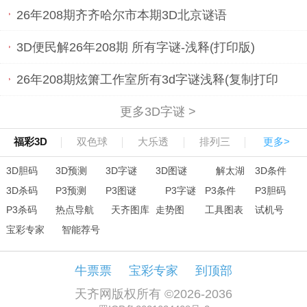
26年208期齐齐哈尔市本期3D北京谜语
3D便民解26年208期 所有字谜-浅释(打印版)
26年208期炫箫工作室所有3d字谜浅释(复制打印
版）
更多3D字谜 >
福彩3D
双色球
大乐透
排列三
更多>
3D胆码
3D预测
3D字谜
3D图谜
解太湖
3D条件
3D杀码
P3预测
P3图谜
P3字谜
P3条件
P3胆码
P3杀码
热点导航
天齐图库
走势图
工具图表
试机号
宝彩专家
智能荐号
牛票票
宝彩专家
到顶部
天齐网版权所有 ©2026-2036