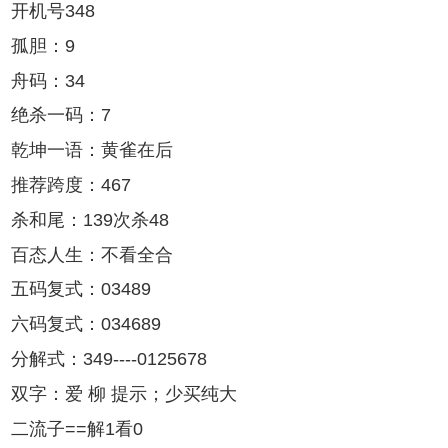
开机号348
孤胆：9
舟码：34
绝杀一码：7
乾坤一语：黄雀在后
推荐跨度：467
杀和尾：139次杀48
百态人生：不看全合
五码复式：03489
六码复式：034689
分解式：349----0125678
双字：爱 柳 提示；少买纯大
二流子==解1看0