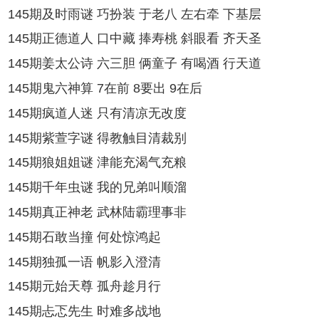
145期及时雨谜 巧扮装 于老八 左右牵 下基层
145期正德道人 口中藏 捧寿桃 斜眼看 齐天圣
145期姜太公诗 六三胆 俩童子 有喝酒 行天道
145期鬼六神算 7在前 8要出 9在后
145期疯道人迷 只有清凉无改度
145期紫萱字谜 得教触目清裁别
145期狼姐姐谜 津能充渴气充粮
145期千年虫谜 我的兄弟叫顺溜
145期真正神老 武林陆霸理事非
145期石敢当撞 何处惊鸿起
145期独孤一语 帆影入澄清
145期元始天尊 孤舟趁月行
145期忐忑先生 时难多战地