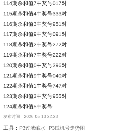
114期杀和值7中奖号017对
115期杀和值4中奖号333对
116期杀和值3中奖号951对
117期杀和值9中奖号091对
118期杀和值2中奖号272对
119期杀和值7中奖号222对
120期杀和值0中奖号296对
121期杀和值9中奖号040对
122期杀和值1中奖号747对
123期杀和值3中奖号955对
124期杀和值5中奖号
发布时间：2026-05-13 22:23
工具：
P3过滤缩水
P3试机号走势图