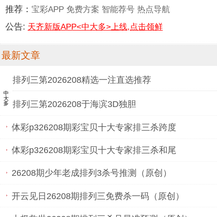
推荐：
宝彩APP
免费方案
智能荐号
热点导航
公告:
天齐新版APP<中大多>上线,点击领鲜
最新文章
排列三第2026208精选一注直选推荐
中大多
排列三第2026208于海滨3D独胆
体彩p326208期彩宝贝十大专家排三杀跨度
体彩p326208期彩宝贝十大专家排三杀和尾
26208期少年老成排列3杀号推测（原创）
开云见日26208期排列三免费杀一码（原创）