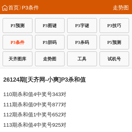
首页〉
P3条件
走势图
P3预测
P3图谜
P3字谜
P3技巧
P3条件
P3胆码
P3杀码
P5预测
天齐图库
走势图
工具
试机号
26124期[天齐网-小爽]P3杀和值
110期杀和值4中奖号343对
111期杀和值0中奖号877对
112期杀和值1中奖号652对
113期杀和值4中奖号925对