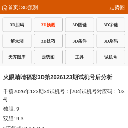
首页〉
3D预测
走势图
3D胆码
3D预测
3D图谜
3D字谜
解太湖
3D技巧
3D条件
3D杀码
天齐图库
走势图
工具
试机号
火眼睛睛福彩3D第2026123期试机号后分析
千禧2026年123期3d试机号：[204]试机号对应码：[03
4]
独胆: 9
双胆: 9,3