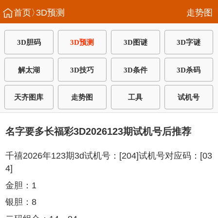
首页〉
3D预测
走势图
3D胆码
3D预测
3D图谜
3D字谜
解太湖
3D技巧
3D条件
3D杀码
天齐图库
走势图
工具
试机号
名字要多长福彩3D2026123期试机号后推荐
千禧2026年123期3d试机号：[204]试机号对应码：[03
4]
金胆：1
银胆：8