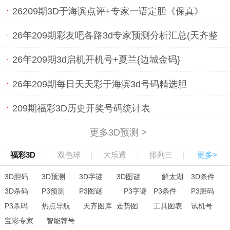
26209期3D于海滨点评+专家一语定胆《保真》
26年209期彩友吧各路3d专家预测分析汇总(天齐整
理发布)
26年209期3d启机开机号+夏兰{边城金码}
26年209期每日天天彩于海滨3d号码精选胆
209期福彩3D历史开奖号码统计表
更多3D预测 >
福彩3D
双色球
大乐透
排列三
更多>
3D胆码
3D预测
3D字谜
3D图谜
解太湖
3D条件
3D杀码
P3预测
P3图谜
P3字谜
P3条件
P3胆码
P3杀码
热点导航
天齐图库
走势图
工具图表
试机号
宝彩专家
智能荐号