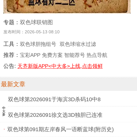
专题：
双色球联销图
发布时间：2026-05-13 08:10
工具：
双色球胆拖组号
双色球缩水过滤
推荐：
宝彩APP
免费方案
智能荐号
热点导航
公告:
天齐新版APP<中大多>上线,点击领鲜
最新文章
双色球第2026091于海滨3D杀码10中8
中大多
双色球第2026091徐文选3D独胆已连准
双色球第091期左岸春风一语断蓝球(附历史)