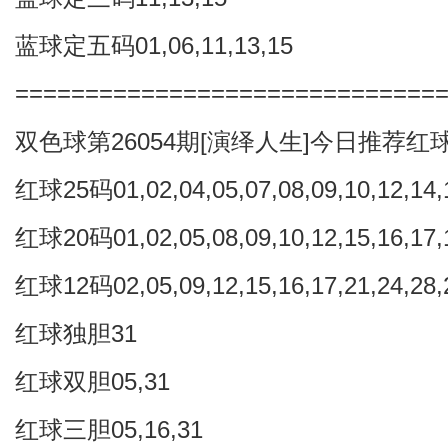
蓝球定五码01,06,11,13,15
==============================
双色球第26054期[演绎人生]今日推荐红
红球25码01,02,04,05,07,08,09,10,12,14,15
红球20码01,02,05,08,09,10,12,15,16,17,1
红球12码02,05,09,12,15,16,17,21,24,28,
红球独胆31
红球双胆05,31
红球三胆05,16,31