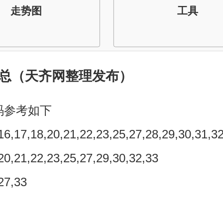
走势图
工具
析汇总（天齐网整理发布）
5码参考如下
,17,18,20,21,22,23,25,27,28,29,30,31,3
0,21,22,23,25,27,29,30,32,33
27,33