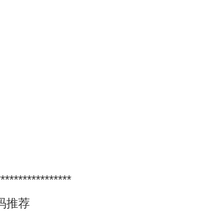
***************
两码推荐