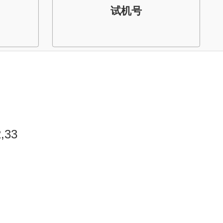
试机号
2,33