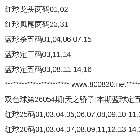
红球龙头两码01,02
红球凤尾两码23,31
蓝球杀五码01,04,06,07,15
蓝球定三码03,11,14
蓝球定五码03,08,11,14,16
*********************** www.800820.net******
双色球第26054期[天之骄子]本期蓝球定
红球25码01,03,04,05,06,07,08,09,10,11,12
红球20码01,03,04,07,08,09,11,12,13,14,1