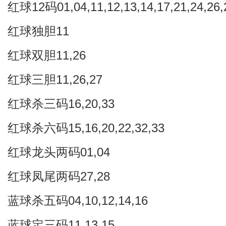
红球12码01,04,11,12,13,14,17,21,24,26,
红球独胆11
红球双胆11,26
红球三胆11,26,27
红球杀三码16,20,33
红球杀六码15,16,20,22,32,33
红球龙头两码01,04
红球凤尾两码27,28
蓝球杀五码04,10,12,14,16
蓝球定三码11,13,15