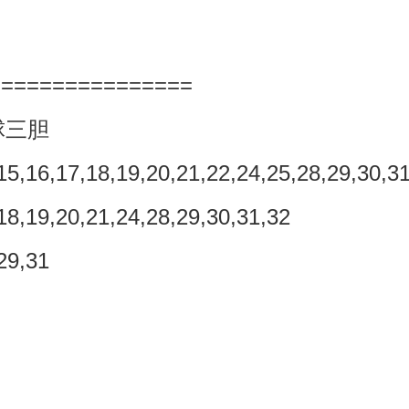
================
球三胆
,16,17,18,19,20,21,22,24,25,28,29,30,3
8,19,20,21,24,28,29,30,31,32
29,31