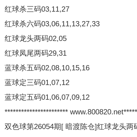
红球杀三码03,11,27
红球杀六码03,06,11,13,27,33
红球龙头两码02,05
红球凤尾两码29,31
蓝球杀五码02,08,10,15,16
蓝球定三码01,07,12
蓝球定五码01,06,07,09,12
*********************** www.800820.net******
双色球第26054期[ 暗渡陈仓]红球龙头