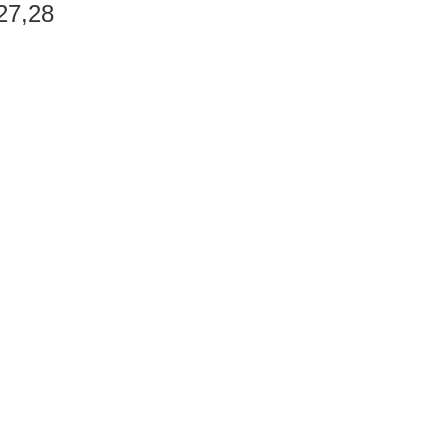
27,28