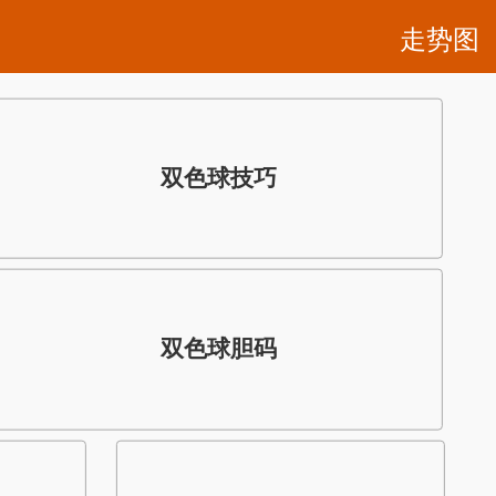
走势图
双色球技巧
双色球胆码