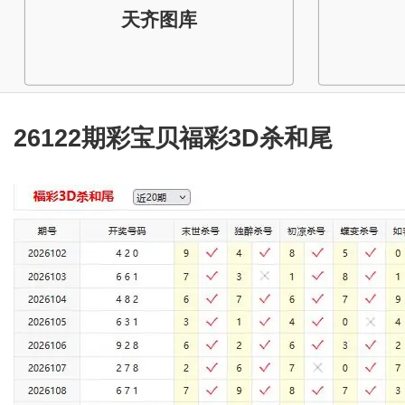
天齐图库
26122期彩宝贝福彩3D杀和尾