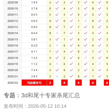
专题：
3d和尾十专家杀尾汇总
发布时间：2026-05-12 10:14