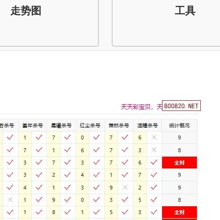
走势图
工具