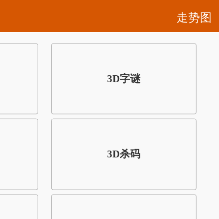
走势图
3D字谜
3D杀码