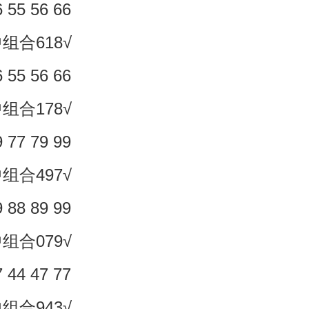
 55 56 66
中组合618√
 55 56 66
中组合178√
 77 79 99
中组合497√
 88 89 99
中组合079√
 44 47 77
中组合943√