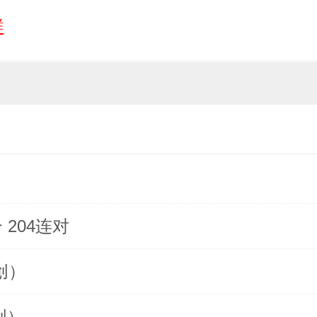
鲜
 204连对
创）
创）