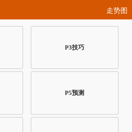
走势图
P3技巧
P5预测