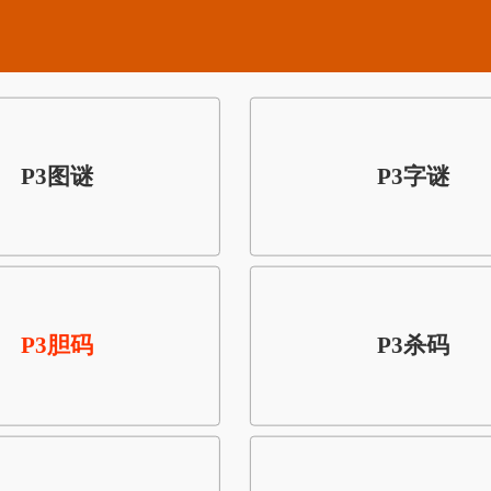
P3图谜
P3字谜
P3胆码
P3杀码