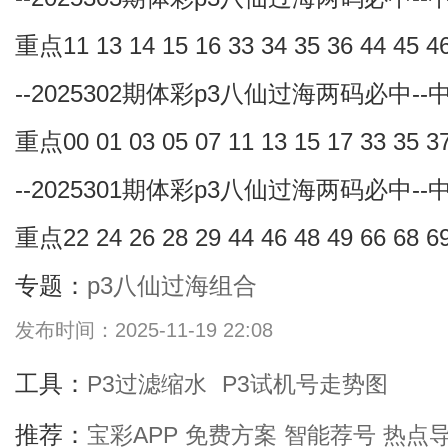
重点11 13 14 15 16 33 34 35 36 44 45 46
--2025302期体彩p3八仙过海两码必中--
重点00 01 03 05 07 11 13 15 17 33 35 37
--2025301期体彩p3八仙过海两码必中--
重点22 24 26 28 29 44 46 48 49 66 68 69
专题：
p3八仙过海组合
发布时间：2025-11-19 22:08
工具：
P3过滤缩水
P3试机号走势图
推荐：
宝彩APP
免费方案
智能荐号
热点