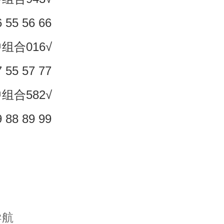
 55 56 66
中组合016√
 55 57 77
中组合582√
 88 89 99
导航