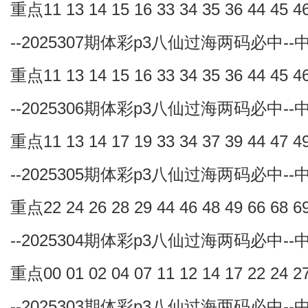
重点11 13 14 15 16 33 34 35 36 44 45 46
--2025307期体彩p3八仙过海两码必中--
重点11 13 14 15 16 33 34 35 36 44 45 46
--2025306期体彩p3八仙过海两码必中--
重点11 13 14 17 19 33 34 37 39 44 47 49
--2025305期体彩p3八仙过海两码必中--
重点22 24 26 28 29 44 46 48 49 66 68 69
--2025304期体彩p3八仙过海两码必中--
重点00 01 02 04 07 11 12 14 17 22 24 27
--2025303期体彩p3八仙过海两码必中--