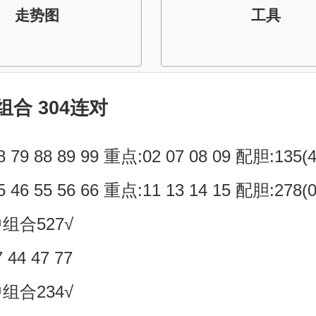
走势图
工具
组合 304连对
8 79 88 89 99 重点:02 07 08 09 配胆:135(4
5 46 55 56 66 重点:11 13 14 15 配胆:278(0
中组合527√
 44 47 77
中组合234√