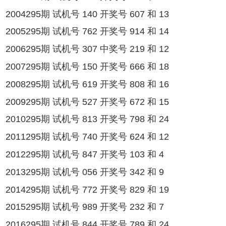
2004295期 试机号 140 开奖号 607 和 13
2005295期 试机号 762 开奖号 914 和 14
2006295期 试机号 307 中奖号 219 和 12
2007295期 试机号 150 开奖号 666 和 18
2008295期 试机号 619 开奖号 808 和 16
2009295期 试机号 527 开奖号 672 和 15
2010295期 试机号 813 开奖号 798 和 24
2011295期 试机号 740 开奖号 624 和 12
2012295期 试机号 847 开奖号 103 和 4
2013295期 试机号 056 开奖号 342 和 9
2014295期 试机号 772 开奖号 829 和 19
2015295期 试机号 989 开奖号 232 和 7
2016295期 试机号 844 开奖号 789 和 24