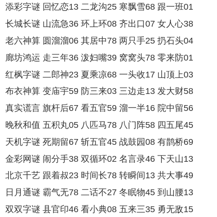
添彩字谜 回忆恋13 二龙沟25 寒飘雪68 跟一班01
长城长谜 山流急36 环上环08 齐出口07 女人心38
老六神算 圆溜溜06 其居中78 两只手25 扔石头04
廊坊鸿运 走三年36 泼妇嘴39 窝窝头78 零来防01
红枫字谜 二郎神23 夏乘凉68 一头收17 山顶上03
布衣神算 变庙宇59 防三来03 三边走13 发大财58
真实谎言 旗杆后67 看五官59 溜一半16 院中留56
晚秋和值 五积丸05 八匹马78 八门阵58 四五尾45
天机字谜 死期留67 斩五官45 战鼓园08 有鹊桥69
金彩网谜 闹分手38 双循环02 名言录46 下天山13
北京千艺 跟着叔23 时间长78 转瞬间13 共大事49
日月通谜 霸气无78 二话不27 冬眠物45 到山腰13
双双字谜 县官印46 看小典08 五来三35 勇无敌15