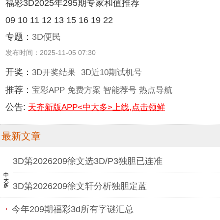
福彩3D2025年295期专家和值推荐
09 10 11 12 13 15 16 19 22
专题：
3D便民
发布时间：2025-11-05 07:30
开奖：
3D开奖结果
3D近10期试机号
推荐：
宝彩APP
免费方案
智能荐号
热点导航
公告:
天齐新版APP<中大多>上线,点击领鲜
最新文章
3D第2026209徐文选3D/P3独胆已连准
中大多
3D第2026209徐文轩分析独胆定蓝
今年209期福彩3d所有字谜汇总