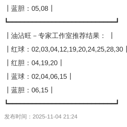
┃蓝胆：05,08┃
┗━━━━━━━━━━━━━━━━━━━━━━━━━━━┛
┃油沾旺－专家工作室推荐结果： ┃
┃红球：02,03,04,12,19,20,24,25,28,30
┃红胆：04,19,20┃
┃蓝球：02,04,06,15┃
┃蓝胆：06,15┃
┗━━━━━━━━━━━━━━━━━━━━━━━━━━━┛
发布时间：2025-11-04 21:24