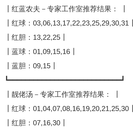
┃红蓝农夫－专家工作室推荐结果： ┃
┃红球：03,06,13,17,22,23,25,29,30,31
┃红胆：13,22,25┃
┃蓝球：01,09,15,16┃
┃蓝胆：09,15┃
┗━━━━━━━━━━━━━━━━━━━━━━━━━━━┛
┃靓佬汤－专家工作室推荐结果： ┃
┃红球：01,04,07,08,16,19,20,21,25,30
┃红胆：07,16,30┃