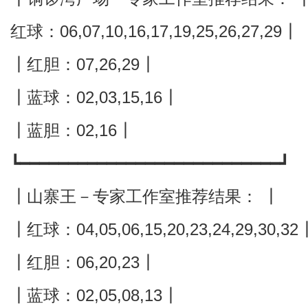
红球：06,07,10,16,17,19,25,26,27,29┃
┃红胆：07,26,29┃
┃蓝球：02,03,15,16┃
┃蓝胆：02,16┃
┗━━━━━━━━━━━━━━━━━━━━━━━━━━━┛
┃山寨王－专家工作室推荐结果： ┃
┃红球：04,05,06,15,20,23,24,29,30,32
┃红胆：06,20,23┃
┃蓝球：02,05,08,13┃