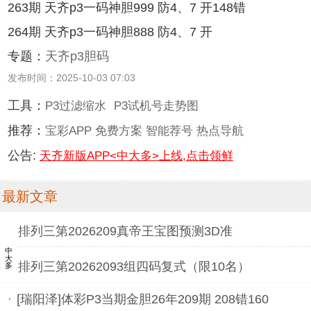
263期 天齐p3一码神胆999 防4、7 开148错
264期 天齐p3一码神胆888 防4、7 开
专题：
天齐p3胆码
发布时间：2025-10-03 07:03
工具：
P3过滤缩水
P3试机号走势图
推荐：
宝彩APP
免费方案
智能荐号
热点导航
公告:
天齐新版APP<中大多>上线,点击领鲜
最新文章
排列三第2026209真帝王宝图预测3D准
中大多
排列三第20262093组四码复式（限10名）
[瑞阳泽]体彩P3当期金胆26年209期 208错160