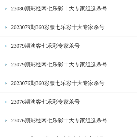
23080期彩经网七乐彩十大专家组选杀号
2023079期360彩票七乐彩十大专家杀号
23079期澳客七乐彩专家杀号
23079期彩经网七乐彩十大专家组选杀号
2023076期360彩票七乐彩十大专家杀号
23076期澳客七乐彩专家杀号
23076期彩经网七乐彩十大专家组选杀号