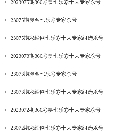
2023075期360彩票七乐彩十大专家杀号
23075期澳客七乐彩专家杀号
23075期彩经网七乐彩十大专家组选杀号
2023073期360彩票七乐彩十大专家杀号
23073期澳客七乐彩专家杀号
23073期彩经网七乐彩十大专家组选杀号
2023072期360彩票七乐彩十大专家杀号
23072期彩经网七乐彩十大专家组选杀号