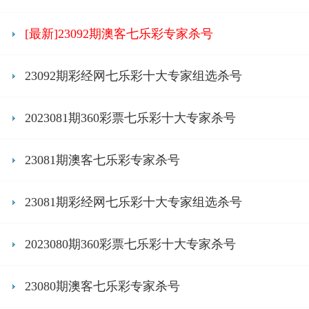
[最新]23092期澳客七乐彩专家杀号
23092期彩经网七乐彩十大专家组选杀号
2023081期360彩票七乐彩十大专家杀号
23081期澳客七乐彩专家杀号
23081期彩经网七乐彩十大专家组选杀号
2023080期360彩票七乐彩十大专家杀号
23080期澳客七乐彩专家杀号